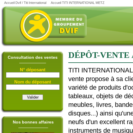
Accueil Dvif / Titi International
Accueil TITI INTERNATIONAL METZ
DÉPÔT-VENTE 
Consultation des ventes
TITI INTERNATIONAL,
N° déposant
vente propose à sa cli
Nom du déposant
variété de produits d'o
tableaux, objets de déc
meubles, livres, band
disques...) ainsi qu'un
neufs d'un excellent rap
Nos bonnes affaires
instruments de musique