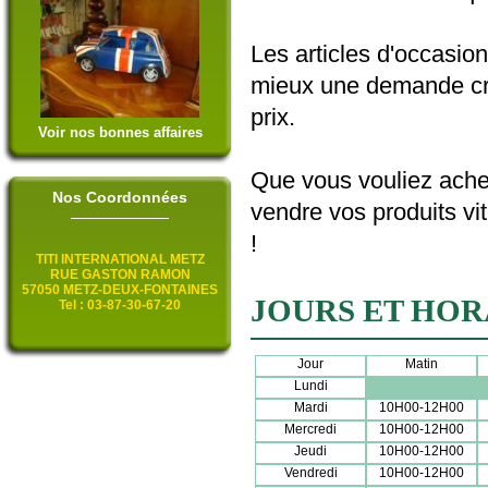
Les articles d'occasion
mieux une demande cro
prix.
Voir nos bonnes affaires
Que vous vouliez achet
Nos Coordonnées
vendre vos produits v
!
TITI INTERNATIONAL METZ
RUE GASTON RAMON
57050 METZ-DEUX-FONTAINES
JOURS ET HOR
Tel : 03-87-30-67-20
Jour
Matin
Lundi
Mardi
10H00-12H00
Mercredi
10H00-12H00
Jeudi
10H00-12H00
Vendredi
10H00-12H00