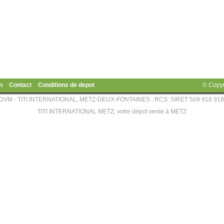
n
Contact
Conditions de depot
© Copy
DVM - TITI INTERNATIONAL, METZ-DEUX-FONTAINES , RCS: SIRET 509 918 918
TITI INTERNATIONAL METZ, votre dépot vente à METZ