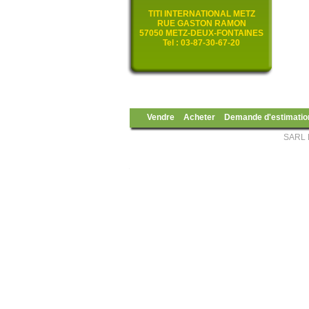
TITI INTERNATIONAL METZ
RUE GASTON RAMON
57050 METZ-DEUX-FONTAINES
Tel : 03-87-30-67-20
Vendre
Acheter
Demande d'estimatio
SARL 