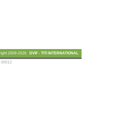
right 2009-2026
DVIF - TITI INTERNATIONAL
 00012